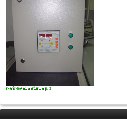
เพอร์เฟคคอมพาเนียน กรุ๊ป 3